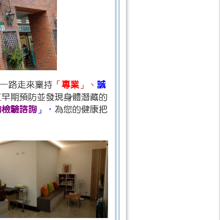
一路走來稟持
「
專業
」、
誠
立早期預防並發現身體潛藏的
的檢驗諮詢
」，
為您的健康把