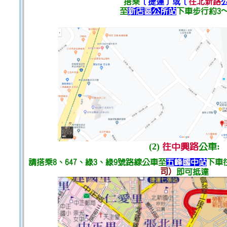
搭乘
〔捷運〕
或〔
往北新路
至
新店區公所站
下車步行約3
(2)
:
往中興路
公車
請搭乘8、647、綠3、綠9號路線公車至
五峰國中站
下車
司）
即可抵達