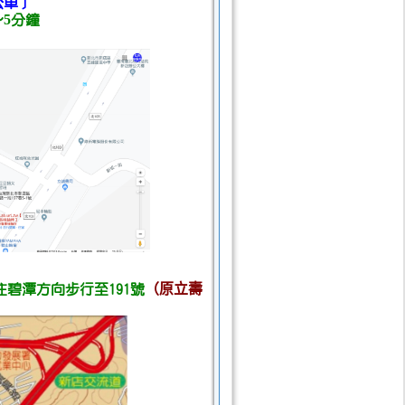
公車〕
～5分鐘
往碧潭方向步行至191號
（原立壽