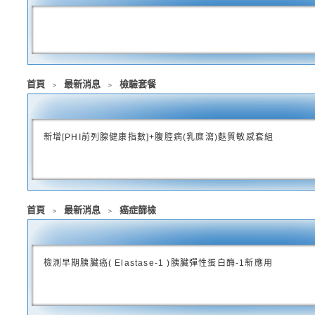
首頁
﹥
最新消息
﹥
檢驗套餐
新增[PHI前列腺健康指數]+腹腔病(乳糜瀉)麩質敏感套組
首頁
﹥
最新消息
﹥
癌症篩檢
檢測早期胰臟癌( Elastase-1 )胰臟彈性蛋白酶-1新應用