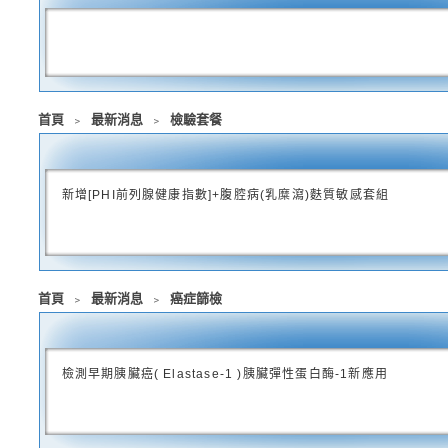
首頁
﹥
最新消息
﹥
檢驗套餐
新增[PHI前列腺健康指數]+腹腔病(乳糜瀉)麩質敏感套組
首頁
﹥
最新消息
﹥
癌症篩檢
檢測早期胰臟癌( Elastase-1 )胰臟彈性蛋白酶-1新應用